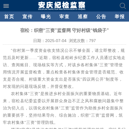
首页
宣传
曝光
审查
巡察
公告
举报
宿松：织密“三资”监督网 守好村级“钱袋子”
日期：2025-07-04 浏览次数：
797
“你村第一季度资金收支情况公示不够全面，请立即整改，规
范后及时更新……”近期，宿松县程岭乡纪委工作人员通过实地走
访、查阅账目、现场核实等方式，对该乡各村集体“三资”管理使
用情况开展监督检查，重点检查各村集体资金管理是否规范、收
支是否合规、村级重大资金支出是否落实“四议两公开”制度等，
对发现的问题现场反馈，并督促整改。
农村集体“三资”是推进乡村全面振兴的重要物质基础。近年
来，宿松县纪委监委以开展群众身边不正之风和腐败问题集中整
治为切入点，以强化农村集体“三资”监管作为助推乡村全面振兴
的重要抓手，坚持结果导向、综合施治，织密“三资”监督网，筑
牢农村集体“三资”管理防线。