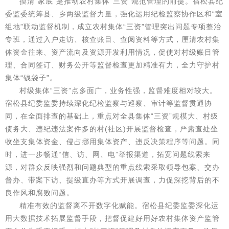
摸清“家底”是推动农村集体“三资”规范管理的前提。宿松县纪
委监委统筹县、乡两级监督力量，强化运用纪检监察协作区和“室
组地”联动监督机制，成立农村集体“三资”管理突出问题专项整治
专班，通过入户走访、核查账目、查阅资料等方式，厘清农村集
体资金往来、资产流向及资源开发利用情况，促使对村级账目管
理、合同签订、财务公开等监督检查更加精准有力，全力守护村
集体“钱袋子”。
村级集体“三资”点多面广，业务性强，监督难度相对较大。
宿松县纪委监委持续深化纪检监察与巡察、审计等监督贯通协
同，在全面排查的基础上，重点对全县集体“三资”规模大、村级
债务大、违纪违法案件多的村(社区)开展监督检查，严肃查处坐
收坐支集体资金、侵占挪用集体资产、违反决策程序等问题。同
时，进一步畅通“信、访、网、电”举报渠道，拓宽问题线索来
源，对群众反映强烈和问题典型的重点线索采取领导包案、交办
督办、带案下访、提级直办等方式开展调查，力促深挖背后的不
良作风和腐败问题。
精准有效的监督离不开数字化赋能。宿松县纪委监委深化运
用大数据技术拓展监督手段，把督促建好用好农村集体资产监管