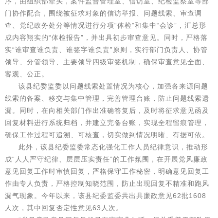
序，由组织部牵头，案件监督管理室、信访室、纪检监察室等部
门协作配合，围绕被征求对象的信访举报、问题线索、审查调
查、党纪政务处分等情况进行分项“体检”和集中“会诊”，汇总形
成内容翔实的“体检报告”，并出具初步审查意见。同时，严格落
实“谁审查谁负责、谁签字谁负责”原则，实行部门负责人、协管
领导、分管领导、主要领导四级审签机制，确保审查意见全面、
客观、公正。
该县纪委监委以问题线索处置情况为核心，加强各来源问题
线索的备案、移交与集中管理，完善管理台账，防止问题线索遗
漏。同时，在向相关部门作出准确答复后，及时将征求意见函及
回复材料进行系统归档，并建立完备台账，实现全程留痕管理，
确保工作过程可追溯、可核查，切实做到情况明晰、有据可依。
此外，该县纪委监委常态化强化工作人员纪律意识，推动形
成“人人严守纪律、层层压实责任”的工作氛围，在开展党风廉政
意见回复工作时审慎回复，严格保守工作秘密，明确意见回复工
作由专人负责，严格控制知晓范围，防止出现回复不精准和跑风
漏气现象。今年以来，该县纪委监委共出具廉政意见62批1608
人次，其中回复否定性意见63人次。