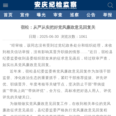
首页
宣传
曝光
审查
巡察
公告
举报
宿松：从严从实把好党风廉政意见回复关
日期：2025-06-30 浏览次数：
1061
“经审核，该同志没有受到过党纪政务处分和组织处理，未收
到相关信访举报，没有影响其晋升职级的情形……”近日，宿松县
纪委监委收到县委组织部发来的征求意见函后，经过联审严查，
如实出具党风廉政意见回复。
近年来，宿松县纪委监委将党风廉政意见回复作为加强干部
监督、净化政治生态的重要抓手，紧盯干部推荐提拔、评先评
优、职级晋升、年度考核等关键节点，坚决防止干部“带病提
拔”“带病上岗”“带病评优”，全方位、高标准把好选人用人、评优
评先的关键关口。
为做细做实党风廉政意见回复工作，在收到相关单位的党风
廉政征求意见函后，县纪委监委严格执行党风廉政意见回复程