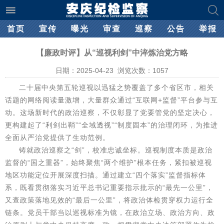
首页
宣传
曝光
审查
巡察
公告
举报
【廉政时评】从“巡视利剑”中淬炼治党方略
日期：2025-04-23 浏览次数：
1057
二十届中央第五轮巡视以迅猛之势覆盖了多个省区市，相关
话题的网络阅读量激增，大量群众通过“互联网+监督”平台参与互
动。这场新时代的政治巡察，不仅彰显了党要管党的坚定决心，
更构建起了“利剑出鞘”“全域透视”“制度固本”的治理闭环，为推进
全面从严治党提供了生动范例。
铸就政治巡察之“剑”，校准忠诚坐标。巡视制度本质是政治
监督的“国之重器”，始终聚焦“两个维护”根本任务，紧扣被巡视
地区功能定位开展深度扫描。通过建立“四个落实”监督指标体
系，既看贯彻落实习近平总书记重要指示批示的“最先一公里”，
又查政策落地见效的“最后一公里”，将政治体检贯穿权力运行全
链条。党员干部当以巡视标准为镜，在政治立场、政治方向、政