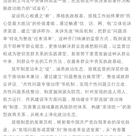
治原则上与党中央保持高度一致，把贯彻党中央决策部署作为检
验政治能力的“试金石”。
架设民心相通之“桥”，厚植执政根基。巡视工作始终秉持“民
心是最大政治”的价值遵循，通过畅通“信、访、网、电”立体化诉
求渠道，建立“接诉即办、未诉先改”响应机制，把群众“问题清
单”转化为整改“任务清单”。这种开门纳谏的监督方式，既倒逼党
员干部树牢群众观念，更推动解决群众急难愁盼问题，让监督过
程成为密切党群关系的实践课堂。新形势下更需发扬这种从群众
中来、到群众中去的工作方法，在服务群众中夯实执政基础。
筑牢制度治本之“堤”，涵养政治生态。巡视监督的深层价值
在于推动标本兼治，通过建立“问题整改台账管理”、整改成效群
众评议、“共性问题专项治理”等机制，实现个性问题立行立改、
共性问题系统整治、制度漏洞源头防范。针对发现的选人用人、
权力运行、作风建设等方面问题，推动健全干部选拔“政治体
检”制度、完善重点领域廉政风险防控体系、构建“亲清统一”的新
型政商关系，从根本上净化政治生态。
巡视制度的发展历程，映射着中国共产党自我革命的深化轨
迹。从“发现问题形成震慑”到“推动改革促进发展”，从“有形覆