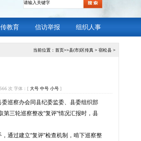
宣传教育
信访举报
组织人事
当前位置：
首页
>>
县(市)区传真
>
宿松县
>
566
次 字体：[
大号
中号
小号
]
县委巡察办会同县纪委监委、县委组织部
取第三轮巡察整改“复评”情况汇报时，县
手，通过建立“复评”检查机制，啃下巡察整