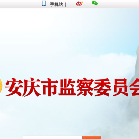
手机站
|