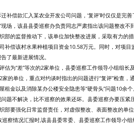
拆迁补偿款汇入某农业开发公司问题，‘复评’时仅仅是完
复评”现场，该县县委巡察办负责同志严肃指出该问题整改不
织部的监督推动下，该单位加快整改进展，采取有力的措
司补偿该村水果种植项目资金10.58万元。同时，对项
报告了最新进展情况。
评估为“差”等次的2家单位，县委巡察工作领导小组组长及
家的单位，重点对约谈时指出的问题进行“复评”检查，通
租金以及消除某办公楼安全隐患等“硬骨头”问题10余个
现问题不解决，比不巡察的效果还坏。县委巡察办要压紧
织部要强化日常监督责任，对虚假整改、表面整改的单位
听取巡察情况汇报时,该县县委常委、县委巡察工作领导小