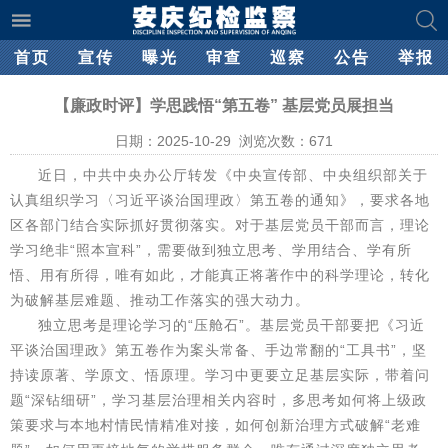
首页
宣传
曝光
审查
巡察
公告
举报
【廉政时评】学思践悟“第五卷” 基层党员展担当
日期：2025-10-29 浏览次数：
671
近日，中共中央办公厅转发《中央宣传部、中央组织部关于
认真组织学习〈习近平谈治国理政〉第五卷的通知》，要求各地
区各部门结合实际抓好贯彻落实。对于基层党员干部而言，理论
学习绝非“照本宣科”，需要做到独立思考、学用结合、学有所
悟、用有所得，唯有如此，才能真正将著作中的科学理论，转化
为破解基层难题、推动工作落实的强大动力。
独立思考是理论学习的“压舱石”。基层党员干部要把《习近
平谈治国理政》第五卷作为案头常备、手边常翻的“工具书”，坚
持读原著、学原文、悟原理。学习中更要立足基层实际，带着问
题“深钻细研”，学习基层治理相关内容时，多思考如何将上级政
策要求与本地村情民情精准对接，如何创新治理方式破解“老难