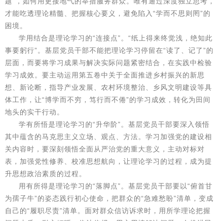
题”，如何用更接地气的举措服务群众。唯有通过深度独立思考，
才能吃透理论精髓、把握核心要义，避免陷入“学而不思则罔”的
困境。
学用结合是理论学习的“连接点”。“纸上得来终觉浅，绝知此
事要躬行”。基层党员干部不能把理论学习停留在“读了、记了”的
层面，而要将学习成果与解决实际问题紧密结合，在实践中检验
学习成效。要主动运用第五卷中关于全面推进乡村振兴的新思
想、新论断，指导产业发展、农村环境整治、乡风文明建设等具
体工作，让“博学而不穷，笃行而不倦”的学习成效，转化为田间
地头的实干行动。
学有所悟是理论学习的“升华阶”。基层党员干部要深入领悟
其中蕴含的马克思主义立场、观点、方法。学习加强党的建设相
关内容时，要深刻领悟全面从严治党的重大意义，主动对标对
表，加强党性修养、校准思想航向，让理论学习的过程，成为提
升思想政治素质的过程。
用有所得是理论学习的“落脚点”。基层党员干部要以“俯首甘
为孺子牛”的姿态践行初心使命，把群众的“急难愁盼”清单，变成
自己的“履职尽责”清单。面对群众信访诉求时，用所学理论把握