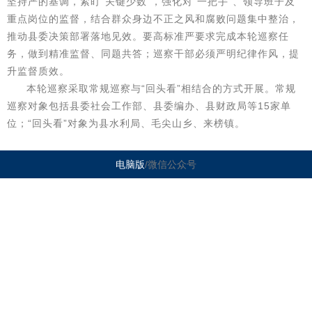
坚持严的基调，紧盯“关键少数”，强化对“一把手”、领导班子及
重点岗位的监督，结合群众身边不正之风和腐败问题集中整治，
推动县委决策部署落地见效。要高标准严要求完成本轮巡察任
务，做到精准监督、同题共答；巡察干部必须严明纪律作风，提
升监督质效。
本轮巡察采取常规巡察与“回头看”相结合的方式开展。常规
巡察对象包括县委社会工作部、县委编办、县财政局等15家单
位；“回头看”对象为县水利局、毛尖山乡、来榜镇。
电脑版
/微信公众号