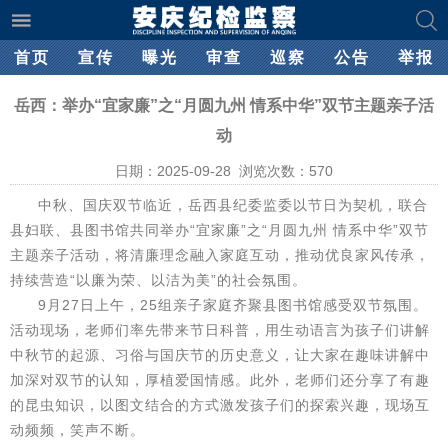
首页
宣传
曝光
审查
巡察
公告
举报
岳西：举办“宜家廉”之“月圆九州 情系中华”双节主题亲子活
动
日期：2025-09-28 浏览次数：
570
中秋、国庆双节临近，岳西县纪委监委以节日为契机，联合
县妇联、县图书馆共同举办“宜家廉”之“月圆九州 情系中华”双节
主题亲子活动，将清廉理念融入家庭互动，推动优良家风传承，
持续营造“以廉为荣、以洁为美”的社会氛围。
9月27日上午，25组亲子家庭齐聚县图书馆感受双节氛围。
活动现场，老师们率先带来节日科普，用生动语言为孩子们讲解
中秋节的起源、习俗与国庆节的历史意义，让大家在趣味讲解中
加深对双节的认知，厚植爱国情感。此外，老师们还分享了有趣
的昆虫知识，以图文结合的方式激发孩子们的探索兴趣，现场互
动频频，笑声不断。