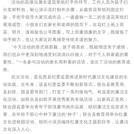
活动的高潮当属非遗花草纸灯手作环节。工作人员为孩子们
分发材料包，耐心演示花灯制作步骤，从裁剪花草纸到固定灯
架，手把手指导大家完成作品，一盏盏独一无二的非遗花草纸灯
逐渐成型。小朋友们在家长和老师的指导下，在花灯上画上荷
花、明月、漫画版包公等图案，写上崇廉倡廉的文字，既锻炼了
动手能力，也让大家近距离感受传统非遗的魅力。
“今天活动的形式很新颖，孩子很喜欢，既能增进亲子感情，
我们也从中更深刻地感受到清清白白做人，对于个人和家庭的重
要性。”一名参与活动的家长用朴素的话语，道出了活动的教育成
效。
此次活动，是岳西县纪委监委推进新时代廉洁文化建设的生
动实践。近年来，该县纪委监委不断创新形式，联合县教育局、
县妇联、团县委等部门，打造了一系列接地气、有温度的廉洁文
化活动。如联合县妇联开展优秀家风专场活动，以家风正党风；
联合团县委举办青年干部清廉书画作品展、组织廉洁文化宣讲大
赛，在年轻干部心中种下廉洁的“种子”；联合县教育局举办红廉
文化进校园活动、组织小演员编排红廉文化主题剧目等，让廉洁
文化深入人心。