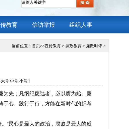
宣传教育
信访举报
组织人事
当前位置：
首页
>>
宣传教育
>
廉政教育
>
廉政时评
>
[
大号
中号
小号
]
以廉为先；凡纲纪废弛者，必以腐为始。廉
熔铸于心、践行于行，方能在新时代的赶考
舟。”民心是最大的政治，腐败是最大的威