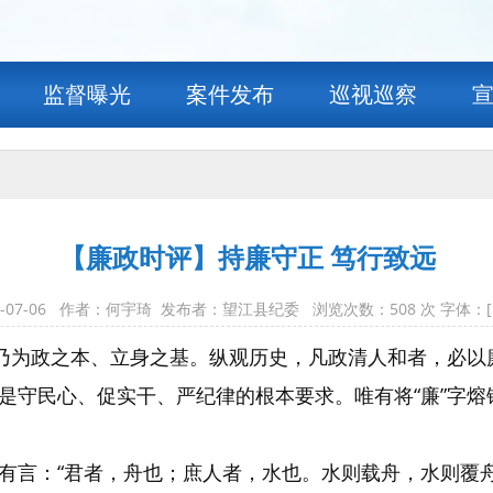
监督曝光
案件发布
巡视巡察
【廉政时评】持廉守正 笃行致远
6-07-06 作者：何宇琦 发布者：望江县纪委 浏览次数：
508
次 字体：
，乃为政之本、立身之基。纵观历史，凡政清人和者，必
是守民心、促实干、严纪律的根本要求。唯有将“廉”字
有言：“君者，舟也；庶人者，水也。水则载舟，水则覆