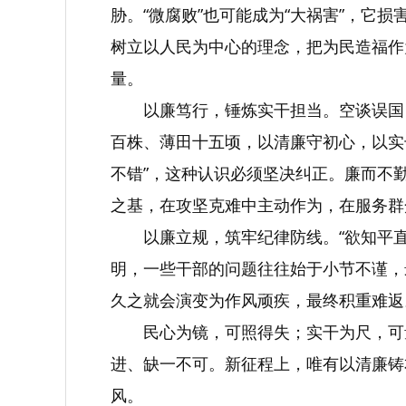
胁。“微腐败”也可能成为“大祸害”，
树立以人民为中心的理念，把为民造福作
量。
以廉笃行，锤炼实干担当。空谈误国
百株、薄田十五顷，以清廉守初心，以实干
不错”，这种认识必须坚决纠正。廉而不
之基，在攻坚克难中主动作为，在服务群
以廉立规，筑牢纪律防线。“欲知平
明，一些干部的问题往往始于小节不谨，
久之就会演变为作风顽疾，最终积重难返
民心为镜，可照得失；实干为尺，可
进、缺一不可。新征程上，唯有以清廉铸
风。