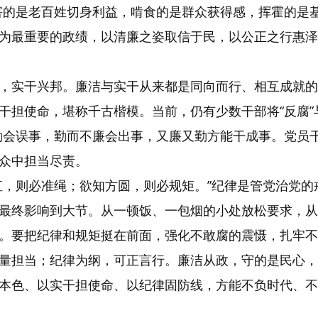
它损害的是老百姓切身利益，啃食的是群众获得感，挥霍的
为最重要的政绩，以清廉之姿取信于民，以公正之行惠泽
，实干兴邦。廉洁与实干从来都是同向而行、相互成就的
担使命，堪称千古楷模。当前，仍有少数干部将“反腐”与
勤会误事，勤而不廉会出事，又廉又勤方能干成事。党员
众中担当尽责。
直，则必准绳；欲知方圆，则必规矩。”纪律是管党治党
最终影响到大节。从一顿饭、一包烟的小处放松要求，从
。要把纪律和规矩挺在前面，强化不敢腐的震慑，扎牢不
量担当；纪律为纲，可正言行。廉洁从政，守的是民心，
本色、以实干担使命、以纪律固防线，方能不负时代、不