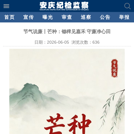
首页
宣传
曝光
审查
巡察
公告
举报
节气说廉丨芒种：锄稗见嘉禾 守廉净心田
日期：2026-06-05 浏览次数：
636