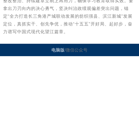
整改整治、持续建章立制上再用力，确保学习教育取得实效。要
拿出刀刃向内的决心勇气，坚决纠治政绩观偏差突出问题，锚
定“全力打造长三角港产城联动发展的纺织强县、滨江新城”发展
定位，真抓实干、创先争优，推动“十五五”开好局、起好步，奋
力谱写中国式现代化望江篇章。
电脑版
/微信公众号