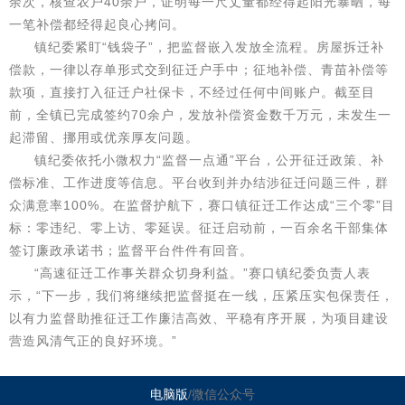
余次，核查农户40余户，证明每一尺丈量都经得起阳光暴晒，每
一笔补偿都经得起良心拷问。
镇纪委紧盯“钱袋子”，把监督嵌入发放全流程。房屋拆迁补
偿款，一律以存单形式交到征迁户手中；征地补偿、青苗补偿等
款项，直接打入征迁户社保卡，不经过任何中间账户。截至目
前，全镇已完成签约70余户，发放补偿资金数千万元，未发生一
起滞留、挪用或优亲厚友问题。
镇纪委依托小微权力“监督一点通”平台，公开征迁政策、补
偿标准、工作进度等信息。平台收到并办结涉征迁问题三件，群
众满意率100%。在监督护航下，赛口镇征迁工作达成“三个零”目
标：零违纪、零上访、零延误。征迁启动前，一百余名干部集体
签订廉政承诺书；监督平台件件有回音。
“高速征迁工作事关群众切身利益。”赛口镇纪委负责人表
示，“下一步，我们将继续把监督挺在一线，压紧压实包保责任，
以有力监督助推征迁工作廉洁高效、平稳有序开展，为项目建设
营造风清气正的良好环境。”
电脑版
/微信公众号