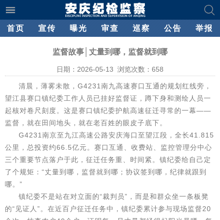
首页
宣传
曝光
审查
巡察
公告
举报
监督故事│丈量到哪，监督就到哪
日期：2026-05-13 浏览次数：
658
清晨，薄雾未散，G4231南九高速赛口互通的规划红线旁，
望江县赛口镇纪委工作人员已挂好监督证，蹲下身和测绘人员一
起核对卷尺刻度。这是赛口镇纪委护航高速征迁寻常的一幕——
监督，就在田间地头，就在老百姓的眼皮子底下。
G4231南京至九江高速公路安庆海口至望江段，全长41.815
公里，总投资约66.5亿元。赛口互通、收费站、监控管理分中心
三个重要节点落户于此，征迁任务重、时间紧。镇纪委给自己定
了个规矩：“丈量到哪，监督就到哪；协议签到哪，纪律就跟到
哪。”
镇纪委不是站在对立面的“裁判员”，而是和群众坐一条板凳
的“见证人”。在近百户征迁任务中，镇纪委累计参与现场监督20