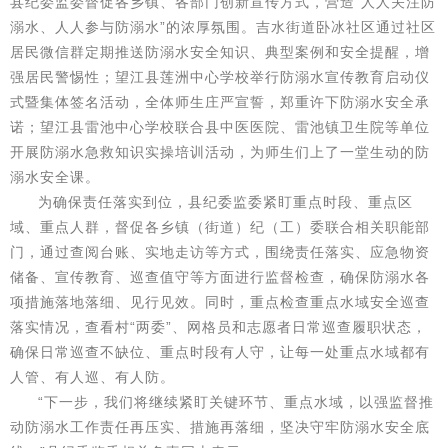
县纪委监委督促各乡镇、各部门创新宣传方式，营造“人人关注防
溺水、人人参与防溺水”的浓厚氛围。吉水街道卧冰社区通过社区
居民微信群定期推送防溺水安全知识、典型案例和安全提醒，增
强居民警惕性；望江县莲洲中心学校举行防溺水宣传教育启动仪
式暨集体签名活动，全体师生庄严宣誓，郑重许下防溺水安全承
诺；望江县雷池中心学校联合县中医医院、雷池镇卫生院等单位
开展防溺水急救知识实操培训活动，为师生们上了一堂生动的防
溺水安全课。
为确保责任落实到位，县纪委监委紧盯重点时段、重点区
域、重点人群，督促各乡镇（街道）纪（工）委联合相关职能部
门，通过查阅台账、实地走访等方式，围绕责任落实、应急物资
储备、宣传教育、巡查值守等方面进行监督检查，确保防溺水各
项措施落地落细、见行见效。同时，重点检查重点水域安全巡查
落实情况，查看村“两委”、网格员和志愿者日常巡查履职状态，
确保日常巡查不缺位、重点时段有人守，让每一处重点水域都有
人管、有人巡、有人防。
“下一步，我们将继续紧盯关键环节、重点水域，以强监督推
动防溺水工作责任再压实、措施再落细，坚决守牢防溺水安全底