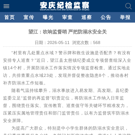
首页
宣传
曝光
审查
巡察
公告
举报
望江：吹响监督哨 严把防溺水安全关
日期：2026-05-11 浏览次数：
568
“村里有几处重点水域？警示牌和救生设施是否配齐？有没有
安排专人巡查？”近日，望江县太慈镇纪委成立专项督查组深入全
镇14个村，开展防溺水工作落实情况专项监督检查。通过实地走
访，共排查重点水域23处，发现并督促整改隐患8个，推动各村
补齐防溺水工作短板。
随着气温持续攀升，溺水事故进入易发期、高发期。县纪委
监委立足“监督的再监督”职责定位，将防溺水工作纳入日常监
督，围绕责任落实、宣传教育、巡查值守等关键环节精准发力，
压紧压实属地管理责任和部门监管责任，以有力监督筑牢防溺水
安全屏障。
为提高广大群众，特别是中小学生群体的防溺水安全意识，