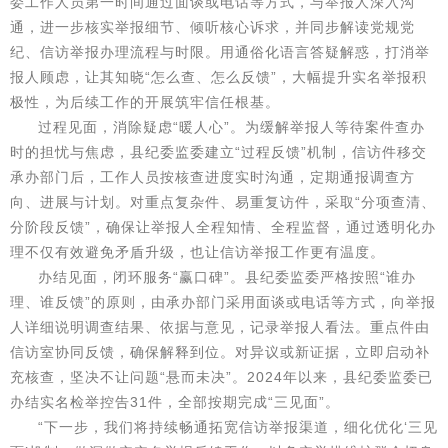
委工作人员第一时间通过面谈或电话等方式，与举报人深入沟
通，进一步核实举报细节、倾听核心诉求，并同步解读党规党
纪、信访举报办理流程与时限。用通俗化语言答疑解惑，打消举
报人顾虑，让其知晓“怎么查、怎么反馈”，大幅提升实名举报积
极性，为后续工作的开展筑牢信任根基。
过程见面，消除疑虑“暖人心”。为缓解举报人等待案件查办
时的担忧与焦虑，县纪委监委建立“过程反馈”机制，信访件移交
承办部门后，工作人员按核查进度实时沟通，定期通报调查方
向、进展与计划。对重点复杂件、易重复访件，采取“分项查清、
分阶段反馈”，确保让举报人全程知情、全程监督，通过透明化办
理不仅有效避免矛盾升级，也让信访举报工作更有温度。
办结见面，闭环服务“赢口碑”。县纪委监委严格按照“谁办
理、谁反馈”的原则，由承办部门采用面谈或电话等方式，向举报
人详细说明调查结果、依据与意见，记录举报人看法。重点件由
信访室协同反馈，确保解释到位。对异议或新证据，立即启动补
充核查，坚决不让问题“悬而未决”。2024年以来，县纪委监委已
办结实名检举控告31件，全部按期完成“三见面”。
“下一步，我们将持续畅通拓宽信访举报渠道，细化优化‘三见