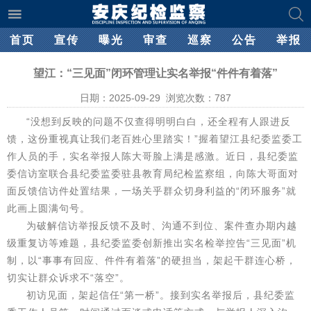
首页
宣传
曝光
审查
巡察
公告
举报
望江：“三见面”闭环管理让实名举报“件件有着落”
日期：2025-09-29 浏览次数：
787
“没想到反映的问题不仅查得明明白白，还全程有人跟进反
馈，这份重视真让我们老百姓心里踏实！”握着望江县纪委监委工
作人员的手，实名举报人陈大哥脸上满是感激。近日，县纪委监
委信访室联合县纪委监委驻县教育局纪检监察组，向陈大哥面对
面反馈信访件处置结果，一场关乎群众切身利益的“闭环服务”就
此画上圆满句号。
为破解信访举报反馈不及时、沟通不到位、案件查办期内越
级重复访等难题，县纪委监委创新推出实名检举控告“三见面”机
制，以“事事有回应、件件有着落”的硬担当，架起干群连心桥，
切实让群众诉求不“落空”。
初访见面，架起信任“第一桥”。接到实名举报后，县纪委监