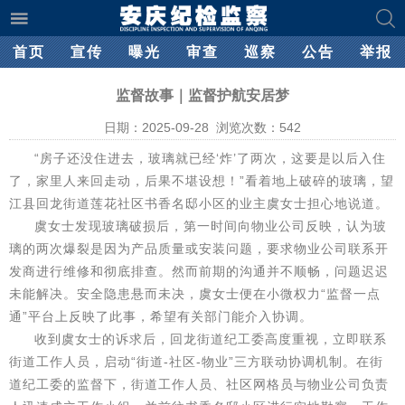
首页
宣传
曝光
审查
巡察
公告
举报
监督故事｜监督护航安居梦
日期：2025-09-28 浏览次数：
542
“房子还没住进去，玻璃就已经‘炸’了两次，这要是以后入住
了，家里人来回走动，后果不堪设想！”看着地上破碎的玻璃，望
江县回龙街道莲花社区书香名邸小区的业主虞女士担心地说道。
虞女士发现玻璃破损后，第一时间向物业公司反映，认为玻
璃的两次爆裂是因为产品质量或安装问题，要求物业公司联系开
发商进行维修和彻底排查。然而前期的沟通并不顺畅，问题迟迟
未能解决。安全隐患悬而未决，虞女士便在小微权力“监督一点
通”平台上反映了此事，希望有关部门能介入协调。
收到虞女士的诉求后，回龙街道纪工委高度重视，立即联系
街道工作人员，启动“街道-社区-物业”三方联动协调机制。在街
道纪工委的监督下，街道工作人员、社区网格员与物业公司负责