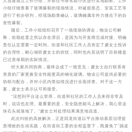
人迅速成立工作小组，并前往书香名邸小区进行实地勘察。工作
小组仔细查看了玻璃爆裂的现场情况，对破损形态、安装工艺等
进行了初步研判，经现场勘查确认，玻璃确属非外力撞击下的自
发性爆裂。
随后，工作小组组织召开了一场现场协调会，物业公司解
释，前期处置之所以存在滞后，是因为与开发商完成对接、明确
责任认定需要一定时间。街道和社区工作人员肯定了虞女士投诉
的合理性，耐心倾听虞女士的担忧，同时也向其说明了目前楼盘
已过质保期的实际情况。
经大家共同协商，最终达成了一致意见：虞女士自行联系有
资质的厂家更换安全性能更高的钢化玻璃。物业公司提供必要的
协助与配合，并对小区内类似情况进行全面排查。对于这一方
案，虞女士表示认可和接受。
“没想到平台这么管用，街道和社区的工作人员来得非常及
时，说话也在理。最重要的是，安全隐患能马上解决，我心里这
块石头就落地了。”虞女士对处理结果满意地说道。
此次纠纷的高效解决，正是回龙街道以平台推动基层治理提
质增效的生动实践，在街道街工委的全程监督下，既避免了“踢皮