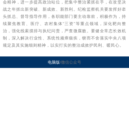
会精神，进一步提高政治站位，把集中整治紧抓在手，在攻坚决
战之年抓出新突破、新成效、新胜利。纪检监察机关要发挥好牵
头抓总、督导指导作用，各职能部门要主动靠前，积极作为，持
续聚焦教育、医疗、农村集体“三资”等重点领域，深化靶向整
治，强化线索摸排与执纪问责，严查微腐败。要健全常态长效机
制，深入解决行业性、系统性顽瘴痼疾，锲而不舍落实中央八项
规定及其实施细则精神，以实打实的整治成效护民利、暖民心。
电脑版
/微信公众号