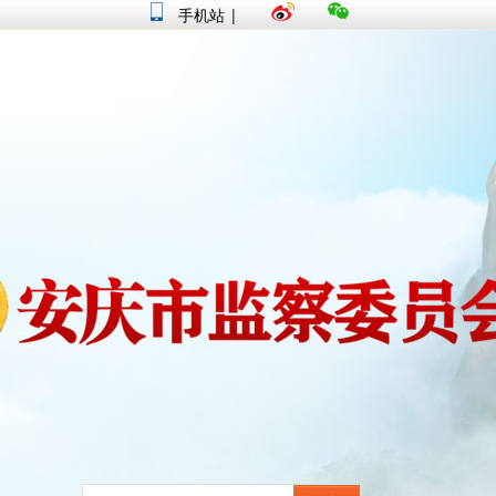
手机站
|