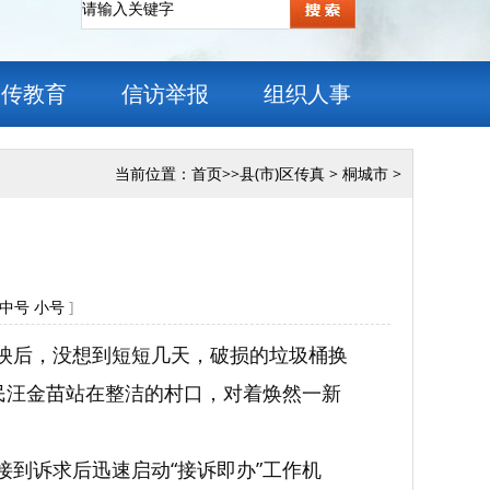
宣传教育
信访举报
组织人事
当前位置：
首页
>>
县(市)区传真
>
桐城市
>
中号
小号
]
反映后，没想到短短几天，破损的垃圾桶换
民汪金苗站在整洁的村口，对着焕然一新
接到诉求后迅速启动“接诉即办”工作机