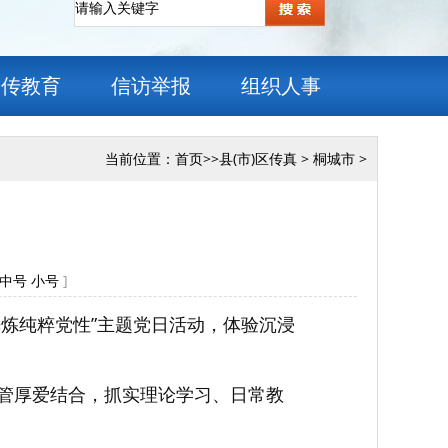
宣传教育
信访举报
组织人事
当前位置：
首页
>>
县(市)区传真
>
桐城市
>
中号
小号
]
锤炼纯粹党性”主题党日活动，体验沉浸
管厚爱结合，抓实理论学习、日常教