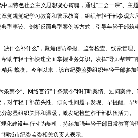
代中国特色社会主义思想凝心铸魂，通过“三会一课”、主
党章党规党纪学习教育和警示教育，组织年轻干部参观六
进典型事迹、剖析反面典型案例等方式，引导年轻干部筑
么、缺什么补什么”，聚焦信访举报、监督检查、线索管理
助年轻干部快速全面掌握业务知识。发挥“导师帮带”“跟案
务精兵”蜕变。今年以来，该市纪委监委组织年轻干部参加
“六条禁令”、网络言行“十条禁令”和打听案情、过问案件
查，对年轻干部苗头性、倾向性问题早发现、早提醒、早
充分彰显组织关怀和温暖，激发纪检监察干部队伍活力。
正规化建设年’行动为契机，持续加强年轻干部日常教育
”桐城市纪委监委相关负责人表示。