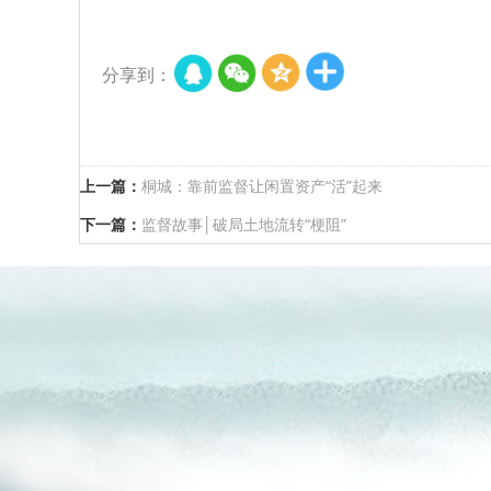
分享到：
上一篇：
桐城：靠前监督让闲置资产“活”起来
下一篇：
监督故事│破局土地流转“梗阻”