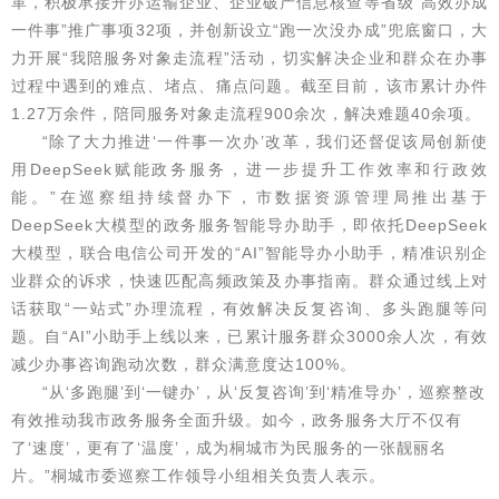
革，积极承接开办运输企业、企业破产信息核查等省级“高效办成
一件事”推广事项32项，并创新设立“跑一次没办成”兜底窗口，大
力开展“我陪服务对象走流程”活动，切实解决企业和群众在办事
过程中遇到的难点、堵点、痛点问题。截至目前，该市累计办件
1.27万余件，陪同服务对象走流程900余次，解决难题40余项。
“除了大力推进‘一件事一次办’改革，我们还督促该局创新使
用DeepSeek赋能政务服务，进一步提升工作效率和行政效
能。”在巡察组持续督办下，市数据资源管理局推出基于
DeepSeek大模型的政务服务智能导办助手，即依托DeepSeek
大模型，联合电信公司开发的“AI”智能导办小助手，精准识别企
业群众的诉求，快速匹配高频政策及办事指南。群众通过线上对
话获取“一站式”办理流程，有效解决反复咨询、多头跑腿等问
题。自“AI”小助手上线以来，已累计服务群众3000余人次，有效
减少办事咨询跑动次数，群众满意度达100%。
“从‘多跑腿’到‘一键办’，从‘反复咨询’到‘精准导办’，巡察整改
有效推动我市政务服务全面升级。如今，政务服务大厅不仅有
了‘速度’，更有了‘温度’，成为桐城市为民服务的一张靓丽名
片。”桐城市委巡察工作领导小组相关负责人表示。