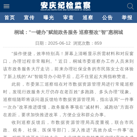
首页
宣传
曝光
审查
巡察
公告
举报
桐城：“一键办”赋能政务服务 巡察整改“智”惠桐城
日期：2025-06-12 浏览次数：
859
“操作便捷，效率特别高！屏幕上清晰显示所需材料和对应窗
口，办理过程非常顺利。” 近日，桐城市委巡察办工作人员来到
该市政务服务大厅走访，前来办理社保业务的市民陈女士在体验
了新上线的“AI”智能导办小助手后，忍不住竖起大拇指称赞道。
此前，市委第三巡察组在对市数据资源管理局进行常规巡察
时，发现行政服务大厅仍存在老百姓“多跑路、多头办理”现象。
巡察组随即将该问题反馈给市数据资源管理局，指出该局“一件事
一次办”改革推进缓慢，政务服务事项在“减材料、减跑动”方面存
在差距，要求加快推进改革，方便企业和群众办事。
收到巡察反馈后，市数据资源管理局高度重视，联合市民
政、税务、社保、医保等部门，深入推进“高效办成一件事”改