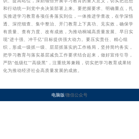
识、提高站位，深刻领悟开展学习教育的重大意义，切实把思想
和行动统一到党中央决策部署上来。要把握要求、明确重点，扎
实推进学习教育各项任务落实到位，一体推进学查改，在学深悟
透、深挖细查、集中整治、开门教育上下真功、见实效，确保学
有质量、查有力度、改有成效，为推动桐城高质量发展、早日实
现“进十强、冲千亿”目标提供强大动力。要压实责任、精心组
织，形成一级抓一级、层层抓落实的工作格局，坚持简约务实，
把学习教育与落实基层减负工作要求结合起来，做好宣传引导，
严防“低级红”“高级黑”，注重统筹兼顾，切实把学习教育成果转
化为推动经济社会高质量发展的成效。
电脑版
/微信公众号