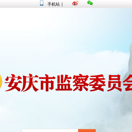
手机站
|