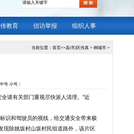
宣传教育
信访举报
组织人事
当前位置：
首页
>>
县(市)区传真
>
桐城市
>
中号
小号
]
安全请有关部门重视尽快派人清理。”近
标识和驾驶员的视线，给交通安全带来极
，发现除姚坂村山坂村民组道路外，该片区