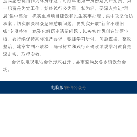
提高思想觉悟作为终身课题，时刻牢记第一身份是共产党员、第
一职责是为党工作，始终践行公为重、私为轻。要深入推进“群
腐”集中整治，抓实重点项目建设和民生实事办理，集中攻坚信访
积案，切实解决群众急难愁盼问题。要扎实开展“新官不理旧
账”专项整治，稳妥化解历史遗留问题，以务实作风创造过硬业
绩。要持续保持高标准严要求，狠抓学习研讨、问题查摆、整改
整治、建章立制不放松，确保树立和践行正确政绩观学习教育走
深走实、取得实效。
会议以电视电话会议形式召开，县市监局及各乡镇设分会
场。
电脑版
/微信公众号