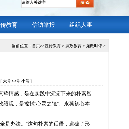
宣传教育
信访举报
组织人事
当前位置：
首页
>>
宣传教育
>
廉政教育
>
廉政时评
>
[
大号
中号
小号
]
份真挚情感，是在实践中沉淀下来的朴素智
政绩观，是擦拭“心灵之镜”、永葆初心本
头全是办法。”这句朴素的话语，道破了形