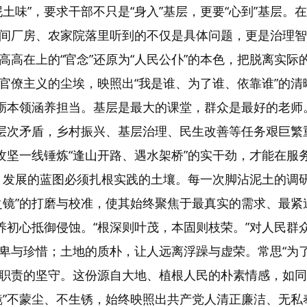
土味”，要求干部不只是“身入”基层，更要“心到”基层
间厂房、农家院落里听到的不仅是具体问题，更是治理智
高高在上的“官念”还原为“人民公仆”的本色，把脱离实
官僚主义的尘埃，映照出“我是谁、为了谁、依靠谁”的清
磨砺本领涵养担当。基层是最大的课堂，群众是最好的老师
深层次矛盾，乡村振兴、基层治理、民生改善等任务艰巨
攻坚一线锤炼“逢山开路、遇水架桥”的实干劲，才能在服
气”，发展的蓝图必须扎根实践的土壤。每一次脚沾泥土的
之镜”的打磨与校准，使其始终聚焦于最真实的需求、最紧
滋养初心抵御侵蚀。“根深则叶茂，本固则枝荣。”对人民
卑与珍惜；土地的质朴，让人远离浮躁与虚荣。常思“为
职责的坚守。这份源自大地、植根人民的朴素情感，如同
镜”不蒙尘、不生锈，始终映照出共产党人清正廉洁、无