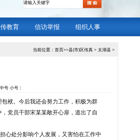
宣传教育
信访举报
组织人事
当前位置：
首页
>>
县(市)区传真
>
太湖县
>
中号
小号
]
理包袱。今后我还会努力工作，积极为群
中，党员干部宋某某敞开心扉，道出了自
担心处分影响个人发展，又害怕在工作中