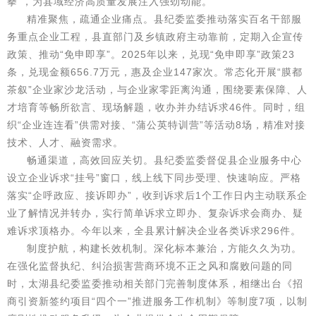
拳”，为县域经济高质量发展注入强劲动能。
精准聚焦，疏通企业痛点。县纪委监委推动落实百名干部服
务重点企业工程，县直部门及乡镇政府主动靠前，定期入企宣传
政策、推动“免申即享”。2025年以来，兑现“免申即享”政策23
条，兑现金额656.7万元，惠及企业147家次。常态化开展“膜都
茶叙”企业家沙龙活动，与企业家零距离沟通，围绕要素保障、人
才培育等畅所欲言、现场解题，收办并办结诉求46件。同时，组
织“企业连连看”供需对接、“蒲公英特训营”等活动8场，精准对接
技术、人才、融资需求。
畅通渠道，高效回应关切。县纪委监委督促县企业服务中心
设立企业诉求“挂号”窗口，线上线下同步受理、快速响应。严格
落实“企呼政应、接诉即办”，收到诉求后1个工作日内主动联系企
业了解情况并转办，实行简单诉求立即办、复杂诉求会商办、疑
难诉求顶格办。今年以来，全县累计解决企业各类诉求296件。
制度护航，构建长效机制。深化标本兼治，方能久久为功。
在强化监督执纪、纠治损害营商环境不正之风和腐败问题的同
时，太湖县纪委监委推动相关部门完善制度体系，相继出台《招
商引资新签约项目“四个一”推进服务工作机制》等制度7项，以制