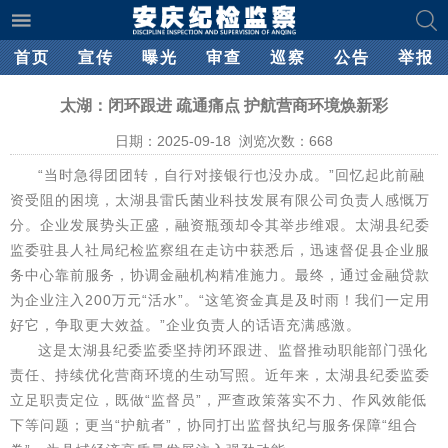
首页
宣传
曝光
审查
巡察
公告
举报
太湖：闭环跟进 疏通痛点 护航营商环境焕新彩
日期：2025-09-18 浏览次数：
668
“当时急得团团转，自行对接银行也没办成。”回忆起此前融
资受阻的困境，太湖县雷氏菌业科技发展有限公司负责人感慨万
分。企业发展势头正盛，融资瓶颈却令其举步维艰。太湖县纪委
监委驻县人社局纪检监察组在走访中获悉后，迅速督促县企业服
务中心靠前服务，协调金融机构精准施力。最终，通过金融贷款
为企业注入200万元“活水”。“这笔资金真是及时雨！我们一定用
好它，争取更大效益。”企业负责人的话语充满感激。
这是太湖县纪委监委坚持闭环跟进、监督推动职能部门强化
责任、持续优化营商环境的生动写照。近年来，太湖县纪委监委
立足职责定位，既做“监督员”，严查政策落实不力、作风效能低
下等问题；更当“护航者”，协同打出监督执纪与服务保障“组合