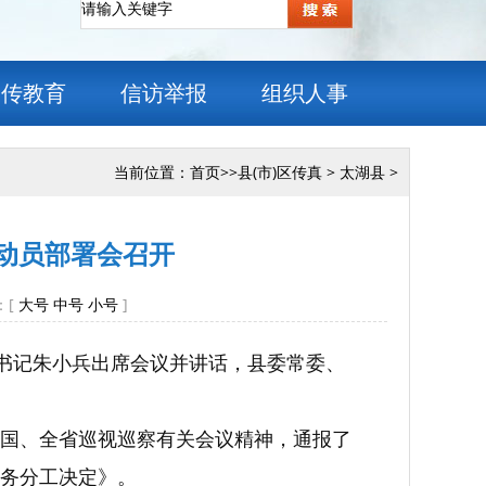
宣传教育
信访举报
组织人事
当前位置：
首页
>>
县(市)区传真
>
太湖县
>
动员部署会召开
：[
大号
中号
小号
]
委书记朱小兵出席会议并讲话，县委常委、
国、全省巡视巡察有关会议精神，通报了
务分工决定》。