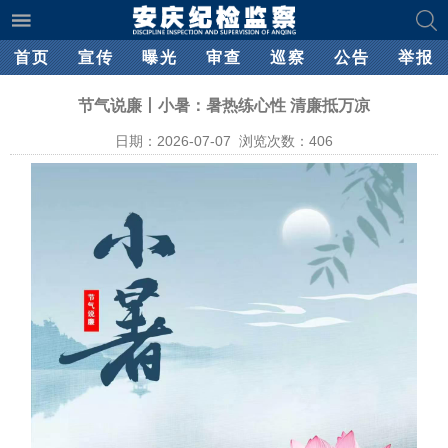
首页
宣传
曝光
审查
巡察
公告
举报
节气说廉丨小暑：暑热练心性 清廉抵万凉
日期：2026-07-07 浏览次数：
406