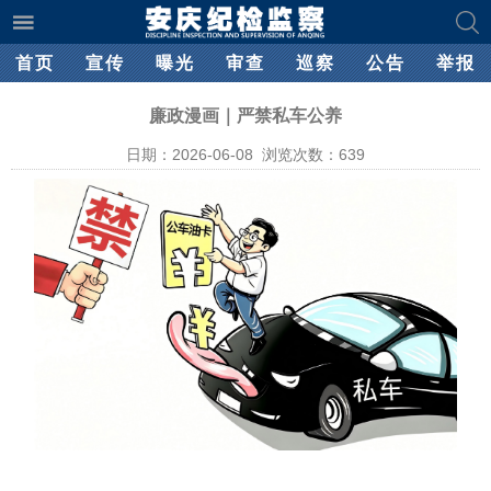
首页
宣传
曝光
审查
巡察
公告
举报
廉政漫画｜严禁私车公养
日期：2026-06-08 浏览次数：
639