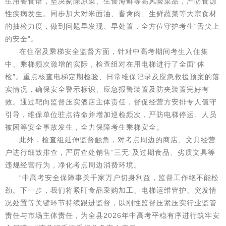
生用餐食谱，坚决剔除凉菜、生食海鲜等高风险菜品，严防食源
性疾病发生。同步加大对米面油、畜禽肉、生鲜蔬菜等大宗食材
的抽检力度，做到问题早发现、早处置，全方位守护考生“舌尖上
的安全”。
在住宿及乘梯安全监督方面，针对中高考期间考生入住集
中、乘梯频次激增的实际，检查组对在用电梯进行了全面“体
检”。重点核查电梯定期检验、日常维保记录及应急救援预案的落
实情况，确保安全警示标识、应急报警装置及防夹装置完好有
效。通过靶向监督压实酒店主体责任，督促经营方安排专人值守
引导，维保单位驻点待命并增加巡检频次，严防电梯停运、人员
被困等安全事故发生，全力保障考生乘梯安全。
此外，检查组延伸监督触角，对考点周边的商店、文具经营
户进行细致排查，严厉查处销售“三无”及过期食品、劣质文具等
违规经营行为，净化考点周边消费环境。
“中高考安全保障事关千家万户切身利益，监督工作绝不能松
劲。下一步，我们将紧盯食品采购加工、电梯运维管护、突发情
况处置等关键环节持续跟进监督，以刚性监督压紧压实行业监管
责任与市场主体责任，为全县2026年中高考平稳有序进行筑牢安