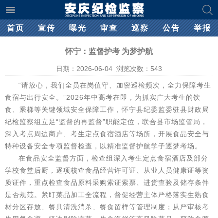
首页
宣传
曝光
审查
巡察
公告
举报
怀宁：监督护考 为梦护航
日期：2026-06-04 浏览次数：
543
“请放心，我们全员在岗值守、加密巡检频次，全力保障考生
食宿与出行安全。”2026年中高考在即，为抓实广大考生的饮
食、乘梯等关键领域安全保障工作，怀宁县纪委监委驻县财政局
纪检监察组立足“监督的再监督”职能定位，联合县市场监管局，
深入考点周边商户、考生定点食宿酒店等场所，开展食品安全与
特种设备安全专项监督检查，以精准监督护航学子逐梦考场。
在食品安全监督方面，检查组深入考生定点食宿酒店及部分
学校食堂后厨，逐项核查食品经营许可证、从业人员健康证等资
质证件，重点检查食品原料采购索证索票、进货查验及储存条件
是否规范。紧盯菜品加工全流程，督促经营主体严格落实生熟食
材分区存放、餐具清洗消杀、餐食留样等管理制度；从严审核考