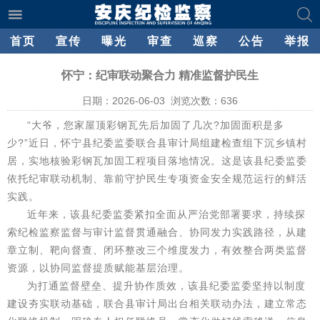
首页
宣传
曝光
审查
巡察
公告
举报
怀宁：纪审联动聚合力 精准监督护民生
日期：2026-06-03 浏览次数：
636
“大爷，您家屋顶彩钢瓦先后加固了几次?加固面积是多
少?”近日，怀宁县纪委监委联合县审计局组建检查组下沉乡镇村
居，实地核验彩钢瓦加固工程项目落地情况。这是该县纪委监委
依托纪审联动机制、靠前守护民生专项资金安全规范运行的鲜活
实践。
近年来，该县纪委监委紧扣全面从严治党部署要求，持续探
索纪检监察监督与审计监督贯通融合、协同发力实践路径，从建
章立制、靶向督查、闭环整改三个维度发力，有效整合两类监督
资源，以协同监督提质赋能基层治理。
为打通监督壁垒、提升协作质效，该县纪委监委坚持以制度
建设夯实联动基础，联合县审计局出台相关联动办法，建立常态