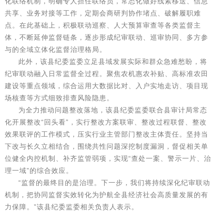
化联络机制，明确专人担任联络员，常态化做好线索移送、信息
共享、业务对接等工作，定期会商研判协作堵点、破解履职难
点。在此基础上，积极联动巡察、人大预算审查等各类监督主
体，不断延伸监督链条，逐步形成纪审联动、巡审协同、多方参
与的全域立体化监督治理格局。
此外，该县纪委监委立足县域发展实际和群众急难愁盼，将
纪审联动融入日常监督全过程。聚焦农机惠农补贴、高标准农田
建设等重点领域，综合运用大数据比对、入户实地走访、项目现
场核查等方式细致排查风险隐患。
为全力推动问题整改落地，该县纪委监委联合县审计局常态
化开展整改“回头看”，实行整改方案联审、整改过程联督、整改
效果联评的工作模式，压实行业主管部门整改主体责任。坚持当
下改与长久立相结合，围绕共性问题深挖制度漏洞，督促相关单
位健全内控机制、补齐监管弱项，实现“查处一案、警示一片、治
理一域”的综合效应。
“监督的最终目的是治理。下一步，我们将持续深化纪审联动
机制，把协同监督实效转化为护航全县经济社会高质量发展的有
力保障。”该县纪委监委相关负责人表示。