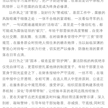
当以理论学习滋养初心，把严字刻进骨髓，在基层走访中厚植为
民情怀，让不想腐的自觉成为终身必修课。
以作风之“清”塑形，划好行为“警戒线”。基层工作中，腐败的
风险暗藏于细微之处：一张不合格的宴请帖、一次看似寻常的土
特产、一句试图逾越规矩的“活络话”，甚至是一个微信红包，都
可能成为腐蚀堤坝的“蚁穴”。年轻干部需保持高度警醒，自觉净
化社交圈、朋友圈、生活圈。在村级事务管理中严守“三资”管理
规范，在服务群众时拒绝人情往来的糖衣炮弹，当以如临深渊的
警觉心对待每一次权力行使，切实把严以修身、防微杜渐的要求
落在日常点滴。
以行为之“清”固本，锻造监督“防护网”。廉洁防线的构筑绝非
仅凭自律可达，更需织密扎紧他律的制度笼子。年轻干部要主动
置身于阳光监督之下，在财务报销中严守流程、一丝不苟，在项
目申报中公开透明、全程可溯，在选人用人中坚持原则、公道正
派，在服务群众中规范用权、接受评议。组织层面需构建系统培
养机制：深化“导师帮带制”，让经验丰富的老同志既传经验方
法，更在关键节点把关提醒及时纠偏;用好用活案例警示课，深入
剖析、敲响警钟，引导年轻干部知敬畏、存戒惧、守底线;同时完