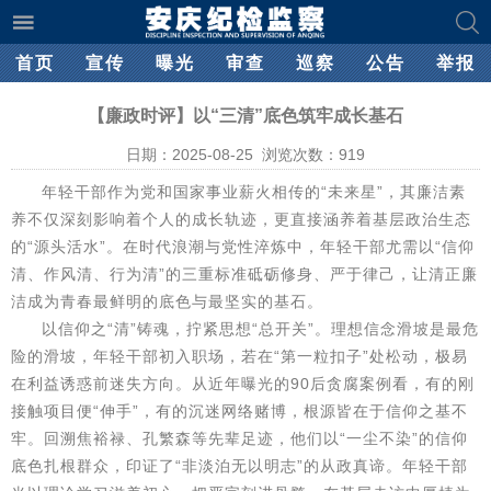
首页
宣传
曝光
审查
巡察
公告
举报
【廉政时评】以“三清”底色筑牢成长基石
日期：2025-08-25 浏览次数：
919
年轻干部作为党和国家事业薪火相传的“未来星”，其廉洁素
养不仅深刻影响着个人的成长轨迹，更直接涵养着基层政治生态
的“源头活水”。在时代浪潮与党性淬炼中，年轻干部尤需以“信仰
清、作风清、行为清”的三重标准砥砺修身、严于律己，让清正廉
洁成为青春最鲜明的底色与最坚实的基石。
以信仰之“清”铸魂，拧紧思想“总开关”。理想信念滑坡是最危
险的滑坡，年轻干部初入职场，若在“第一粒扣子”处松动，极易
在利益诱惑前迷失方向。从近年曝光的90后贪腐案例看，有的刚
接触项目便“伸手”，有的沉迷网络赌博，根源皆在于信仰之基不
牢。回溯焦裕禄、孔繁森等先辈足迹，他们以“一尘不染”的信仰
底色扎根群众，印证了“非淡泊无以明志”的从政真谛。年轻干部