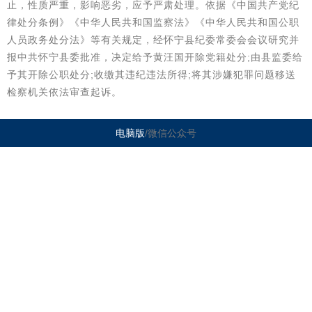
止，性质严重，影响恶劣，应予严肃处理。依据《中国共产党纪
律处分条例》《中华人民共和国监察法》《中华人民共和国公职
人员政务处分法》等有关规定，经怀宁县纪委常委会会议研究并
报中共怀宁县委批准，决定给予黄汪国开除党籍处分;由县监委给
予其开除公职处分;收缴其违纪违法所得;将其涉嫌犯罪问题移送
检察机关依法审查起诉。
电脑版
/微信公众号