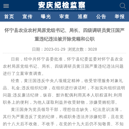
首页
宣传
曝光
审查
巡察
公告
举报
怀宁县农业农村局原党组书记、局长、四级调研员黄汪国严
重违纪违法被开除党籍和公职
日期：2023-01-29 浏览次数：
3028
日前，经中共怀宁县委批准，怀宁县纪委监委对怀宁县农业
农村局原党组书记、局长、四级调研员黄汪国严重违纪违法问题
进行了立案审查调查。
经查，黄汪国违反中央八项规定精神，收受管理服务对象礼
品、礼金;违反组织纪律，在组织进行谈话时，不如实向组织说明
问题;违反廉洁纪律，纵容、默许配偶利用其本人职权谋利;利用
职务上的便利，为他人谋取利益并收受财物，涉嫌受贿犯罪。
黄汪国身为党员领导干部，理想信念缺失，纪法意识淡薄，
其行为严重违反了党的纪律，构成职务违法并涉嫌犯罪，且在党
的十八大后不收敛、不收手，在党的十九大后仍不知敬畏、不知