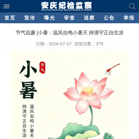
首页
宣传
曝光
审查
巡察
公告
举报
节气说廉 |小暑：温风虫鸣小暑天 持清守正自生凉
日期：2026-07-07 浏览次数：
379