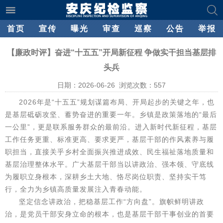
首页
宣传
曝光
审查
巡察
公告
举报
【廉政时评】奋进“十五五”开局新征程 争做实干担当基层排
头兵
日期：2026-06-26 浏览次数：
557
2026年是“十五五”规划谋篇布局、开局起步的关键之年，也
是基层砥砺攻坚、蓄势奋进的重要一年。乡镇是政策落地的“最后
一公里”，更是联系服务群众的最前沿。进入新时代新征程，基层
工作任务更重、标准更高、要求更严，基层干部的作风素养与履
职担当，直接关乎乡村全面振兴推进成效、民生福祉落地质量和
基层治理整体水平。广大基层干部当以讲政治、强本领、守底线
为履职立身根本，深耕乡土大地、恪尽岗位职责、坚持实干笃
行，全力为乡镇高质量发展注入青春动能。
坚定信念讲政治，把稳基层工作“方向盘”。旗帜鲜明讲政
治，是党员干部安身立命的根本，也是基层干部干事创业的首要