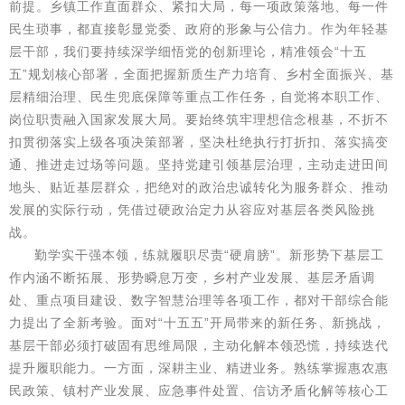
前提。乡镇工作直面群众、紧扣大局，每一项政策落地、每一件
民生琐事，都直接彰显党委、政府的形象与公信力。作为年轻基
层干部，我们要持续深学细悟党的创新理论，精准领会“十五
五”规划核心部署，全面把握新质生产力培育、乡村全面振兴、基
层精细治理、民生兜底保障等重点工作任务，自觉将本职工作、
岗位职责融入国家发展大局。要始终筑牢理想信念根基，不折不
扣贯彻落实上级各项决策部署，坚决杜绝执行打折扣、落实搞变
通、推进走过场等问题。坚持党建引领基层治理，主动走进田间
地头、贴近基层群众，把绝对的政治忠诚转化为服务群众、推动
发展的实际行动，凭借过硬政治定力从容应对基层各类风险挑
战。
勤学实干强本领，练就履职尽责“硬肩膀”。新形势下基层工
作内涵不断拓展、形势瞬息万变，乡村产业发展、基层矛盾调
处、重点项目建设、数字智慧治理等各项工作，都对干部综合能
力提出了全新考验。面对“十五五”开局带来的新任务、新挑战，
基层干部必须打破固有思维局限，主动化解本领恐慌，持续迭代
提升履职能力。一方面，深耕主业、精进业务。熟练掌握惠农惠
民政策、镇村产业发展、应急事件处置、信访矛盾化解等核心工