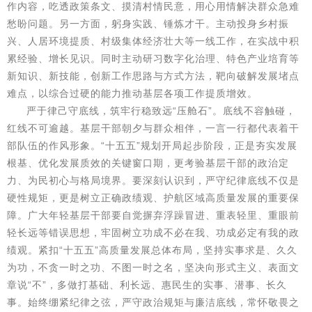
作内容，吃透政策条文、摸清村情民意，用心用情解决群众急难
愁盼问题。另一方面，躬身实践、锤炼才干。主动投身乡村振
兴、人居环境提质、村级集体经济壮大等一线工作，在实战中积
累经验、增长见识。同时主动研习数字化治理、特色产业培育等
新知识、新技能，创新工作思路与方式方法，靶向破解发展堵点
难点，以综合过硬的能力推动基层各项工作提质增效。
严于律己守底线，筑牢行稳致远“压舱石”。底线不容触碰，
红线不可逾越。基层干部朝夕与群众相伴，一言一行都代表着干
部队伍的作风形象。“十五五”规划开局起步阶段，正是夯实发展
根基、优化发展质效的关键窗口期，更考验基层干部的政治定
力、为民初心与格局境界。要深刻认识到，严守纪律底线不仅是
硬性规矩，更是树立正确政绩观、护航区域高质量发展的重要保
障。广大年轻基层干部要自觉摒弃浮躁冒进、重表轻里、重眼前
轻长远等错误思想，牢固树立功成不必在我、功成必定有我的政
绩观。紧扣“十五五”高质量发展总体布局，坚持实事求是、久久
为功，不贪一时之功、不图一时之名，坚决向形式主义、表面文
章说“不”，多做打基础、利长远、惠民生的实事、潜事、长久
事。始终绷紧纪律之弦，严守政治规矩与廉洁底线，常怀敬畏之