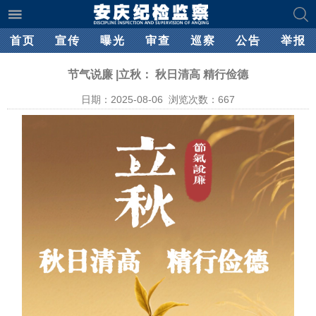
首页
宣传
曝光
审查
巡察
公告
举报
节气说廉 |立秋： 秋日清高 精行俭德
日期：2025-08-06 浏览次数：
667