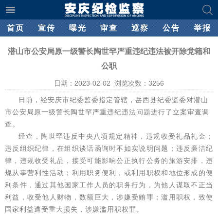
首页
宣传
曝光
审查
巡察
公告
举报
潜山市公安局原一级警长陶世罕严重违纪违法被开除党籍和
公职
日期：2023-02-02 浏览次数：
3256
日前，经安庆市纪委监委指定管辖，岳西县纪委监委对潜山
市公安局原一级警长陶世罕严重违纪违法问题进行了立案审查调
查。
经查，陶世罕违反中央八项规定精神，违规收受礼品礼金；
违反组织纪律，在组织谈话函询时不如实说明问题；违反廉洁纪
律，违规收受礼品，接受可能影响公正执行公务的旅游安排，违
规从事营利性活动；利用职务便利，或利用职权和地位形成的便
利条件，通过其他国家工作人员的职务行为，为他人谋取不正当
利益，收受他人财物，数额巨大，涉嫌受贿罪；滥用职权，致使
国家利益遭受重大损失，涉嫌滥用职权罪。