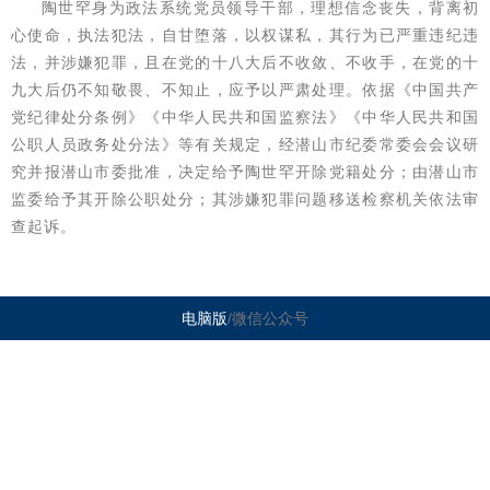
陶世罕身为政法系统党员领导干部，理想信念丧失，背离初
心使命，执法犯法，自甘堕落，以权谋私，其行为已严重违纪违
法，并涉嫌犯罪，且在党的十八大后不收敛、不收手，在党的十
九大后仍不知敬畏、不知止，应予以严肃处理。依据《中国共产
党纪律处分条例》《中华人民共和国监察法》《中华人民共和国
公职人员政务处分法》等有关规定，经潜山市纪委常委会会议研
究并报潜山市委批准，决定给予陶世罕开除党籍处分；由潜山市
监委给予其开除公职处分；其涉嫌犯罪问题移送检察机关依法审
查起诉。
电脑版
/微信公众号