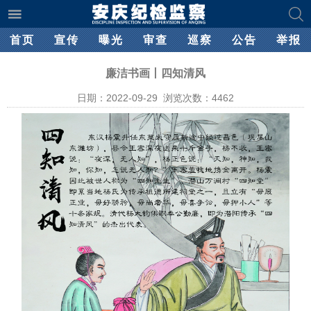
首页
宣传
曝光
审查
巡察
公告
举报
廉洁书画丨四知清风
日期：2022-09-29 浏览次数：
4462