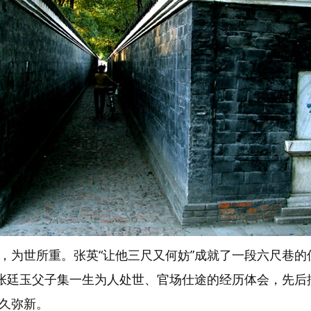
，为世所重。张英“让他三尺又何妨”成就了一段六尺巷的
英张廷玉父子集一生为人处世、官场仕途的经历体会，先
久弥新。