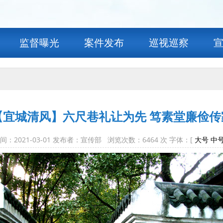
监督曝光
案件发布
巡视巡察
【宜城清风】六尺巷礼让为先 笃素堂廉俭传
间：2021-03-01 发布者：宣传部 浏览次数：
6464
次 字体：[
大号
中