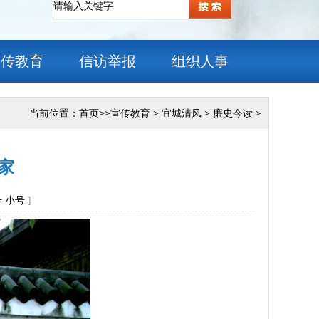
宣传教育
信访举报
组织人事
当前位置：
首页
>>
宣传教育
>
宜城清风
>
廉史今读
>
家
号
小号
]