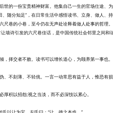
后世的一份宝贵精神财富。他集自己一生的官场仕途、为
立田、随分知足”，在日常生活中感悟读书、立身、做人、
六尺巷的小巷，至今仍在无声处诠释着做人处事的哲理。
首让墙诗引发的六尺巷佳话，是中国传统社会邻里之间和
倾，择交者不败。读书可以增长道心，为颐养第一事也。
伪、不刻薄、不轻佻。一言一动常思有益于人，惟恐有损
必厚积以招怨;视之当淡，而不必深忮以累心。
老氏以让为宝，左氏曰：“让，德之本也。”