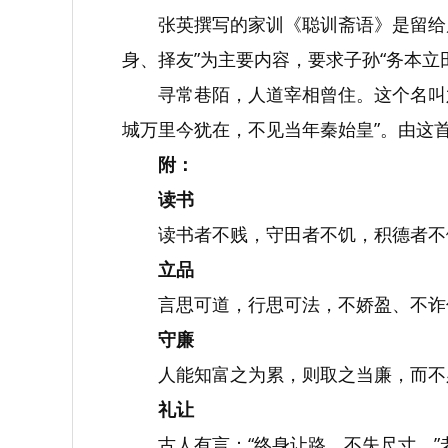
张英撰写的家训《聪训斋语》是留给
身、择友”为主要内容，要求子孙“务本
寻常巷陌，人道宰相曾住。这个名叫
城万里今犹在，不见当年秦始皇”。由这
附：
读书
读书者不贱，守田者不饥，积德者不
立品
言思可道，行思可法，不娇盈、不诈
守廉
人能知富之为累，则取之当廉，而不
礼让
古人有言：“终身让路，不失尺寸。”