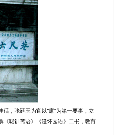
佳话，张廷玉为官以“廉”为第一要事，立
后撰《聪训斋语》《澄怀园语》二书，教育