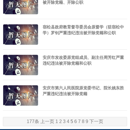
被开除党籍、开除公职
宿松县政府教育督导委员会原督学（驻宿松中
学）罗钊严重违纪违法被开除党籍和公职
安庆市发改委原党组成员、副主任周芳红严重
违纪违法被开除党籍和公职
安庆市第六人民医院原党委书记、院长姚东胜
严重违纪违法被开除党籍
177条
上一页
1
2
3
4
5
6
7
8
9
下一页