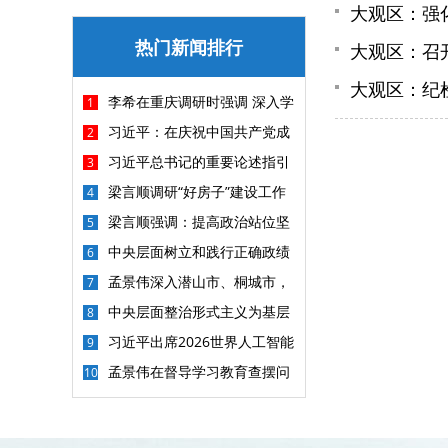
大观区：强
热门新闻排行
大观区：召
大观区：纪
李希在重庆调研时强调 深入学
1
习贯彻习近平党建思想 以更高标准
习近平：在庆祝中国共产党成
2
更实举措做好纪检监察各项工作
立105周年大会上的讲话
习近平总书记的重要论述指引
3
基础教育改革发展开创新局面
梁言顺调研“好房子”建设工作
4
并主持召开座谈会 深入学习贯彻习
梁言顺强调：提高政治站位坚
5
近平总书记重要讲话精神 加快建
持问题导向勇于刀刃向内 坚决把集
中央层面树立和践行正确政绩
6
设“好房子”探索房地产高质量发展
中整治重点任务抓紧抓实抓出成效
观学习教育工作专班 中央纪委办公
孟景伟深入潜山市、桐城市，
7
新路
厅公开通报3起政绩观偏差问题
调研督导汛期地质灾害防治工作
中央层面整治形式主义为基层
8
减负专项工作机制办公室 中央纪委
习近平出席2026世界人工智能
9
办公厅公开通报3起整治形式主义
大会暨人工智能全球治理高级别会
孟景伟在督导学习教育查摆问
10
为基层减负典型问题
议开幕式并发表主旨讲话
题整改整治工作时强调 动真碰硬抓
好整改整治 以实实在在的整改成效