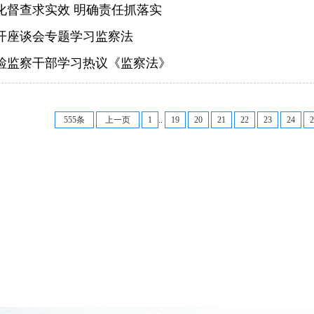
化督查求实效 明确责任抓落实
开座谈会专题学习监察法
检监察干部学习热议《监察法》
555条
上一页
1
..
19
20
21
22
23
24
2