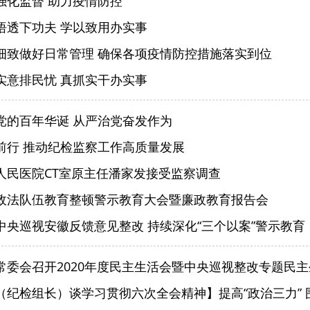
强化监督 助力疫情防控
悟透下功夫 学以致用办实事
细致做好日常管理 确保各项疫情防控措施落实到位
实意排民忧 真抓实干办实事
党的百年华诞 从严治党奋发作为
前行 推动纪检监察工作高质量发展
人民医院CT室原主任潘家发接受监察调查
政法队伍教育整顿警示教育大会暨廉政教育报告会
中央巡视安徽反馈意见整改 持续深化“三个以案”警示教育
常委会召开2020年度民主生活会暨中央巡视整改专题民
纪检组长）谈学习贯彻六次全会精神】提高“政治三力” 围