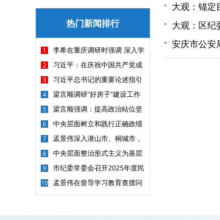
大观：锚定
热门新闻排行
大观：区纪
安庆市公安
李希在重庆调研时强调 深入学
1
习贯彻习近平党建思想 以更高标准
习近平：在庆祝中国共产党成
2
更实举措做好纪检监察各项工作
立105周年大会上的讲话
习近平总书记的重要论述指引
3
基础教育改革发展开创新局面
梁言顺调研“好房子”建设工作
4
并主持召开座谈会 深入学习贯彻习
梁言顺强调：提高政治站位坚
5
近平总书记重要讲话精神 加快建
持问题导向勇于刀刃向内 坚决把集
中央层面树立和践行正确政绩
6
设“好房子”探索房地产高质量发展
中整治重点任务抓紧抓实抓出成效
观学习教育工作专班 中央纪委办公
孟景伟深入潜山市、桐城市，
7
新路
厅公开通报3起政绩观偏差问题
调研督导汛期地质灾害防治工作
中央层面整治形式主义为基层
8
减负专项工作机制办公室 中央纪委
市纪委常委会召开2025年度民
9
办公厅公开通报3起整治形式主义
主生活会
孟景伟在督导学习教育查摆问
10
为基层减负典型问题
题整改整治工作时强调 动真碰硬抓
好整改整治 以实实在在的整改成效