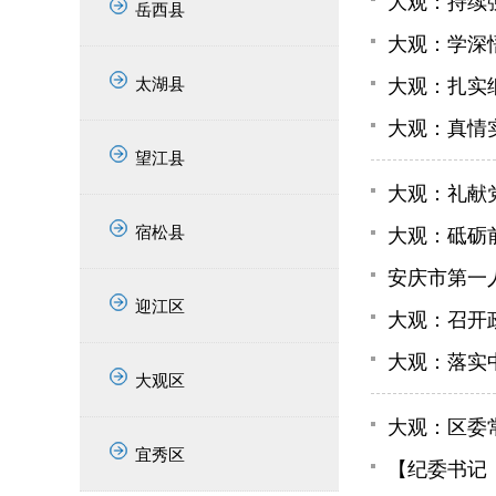
大观：持续
岳西县
大观：学深
太湖县
大观：扎实
大观：真情
望江县
大观：礼献
宿松县
大观：砥砺
安庆市第一
迎江区
大观：召开
大观：落实
大观区
大观：区委
宜秀区
【纪委书记（