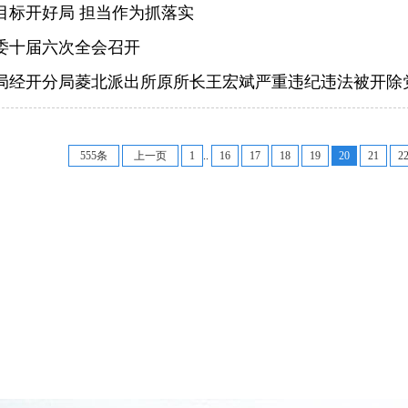
目标开好局 担当作为抓落实
委十届六次全会召开
局经开分局菱北派出所原所长王宏斌严重违纪违法被开除
555条
上一页
1
..
16
17
18
19
20
21
2