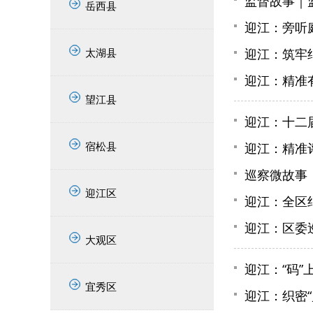
监督故事｜监
岳西县
迎江：旁听
太湖县
迎江：筑牢纪
迎江：精准
望江县
迎江：十二
宿松县
迎江：精准
巡察微故事
迎江区
迎江：全区
迎江：区委
大观区
迎江：“码”
宜秀区
迎江：织密“