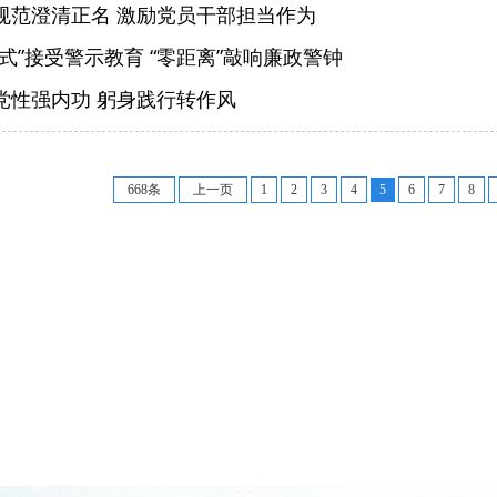
规范澄清正名 激励党员干部担当作为
式”接受警示教育 “零距离”敲响廉政警钟
党性强内功 躬身践行转作风
668条
上一页
1
2
3
4
5
6
7
8