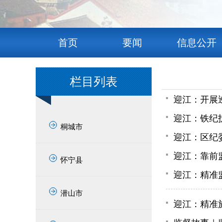
首页
要闻
信息公开
栏目列表
迎江：开展
迎江：铁纪护
桐城市
迎江：区纪
迎江：靠前监
怀宁县
迎江：精准
潜山市
迎江：精准