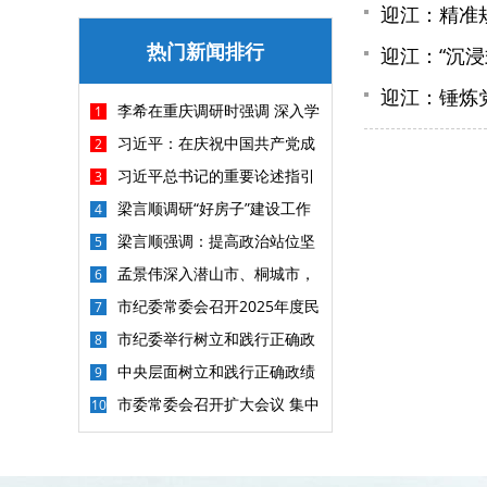
迎江：精准
热门新闻排行
迎江：“沉浸
迎江：锤炼
李希在重庆调研时强调 深入学
1
习贯彻习近平党建思想 以更高标准
习近平：在庆祝中国共产党成
2
更实举措做好纪检监察各项工作
立105周年大会上的讲话
习近平总书记的重要论述指引
3
基础教育改革发展开创新局面
梁言顺调研“好房子”建设工作
4
并主持召开座谈会 深入学习贯彻习
梁言顺强调：提高政治站位坚
5
近平总书记重要讲话精神 加快建
持问题导向勇于刀刃向内 坚决把集
孟景伟深入潜山市、桐城市，
6
设“好房子”探索房地产高质量发展
中整治重点任务抓紧抓实抓出成效
调研督导汛期地质灾害防治工作
市纪委常委会召开2025年度民
7
新路
主生活会
市纪委举行树立和践行正确政
8
绩观学习教育读书班暨理论学习中
中央层面树立和践行正确政绩
9
心组学习会议
观学习教育工作专班 中央纪委办公
市委常委会召开扩大会议 集中
10
厅公开通报3起政绩观偏差问题
收听收看庆祝中国共产党成立105
周年大会