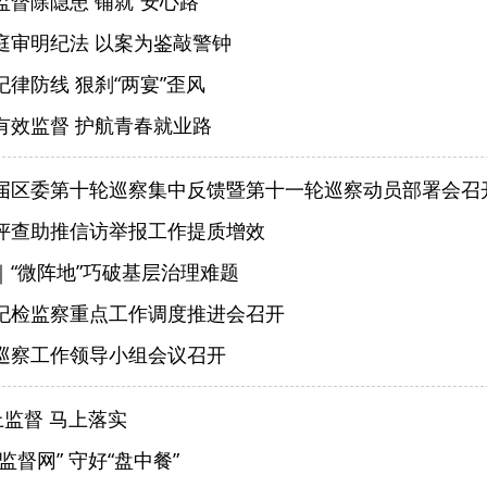
督除隐患 铺就“安心路”
庭审明纪法 以案为鉴敲警钟
律防线 狠刹“两宴”歪风
有效监督 护航青春就业路
届区委第十轮巡察集中反馈暨第十一轮巡察动员部署会召
评查助推信访举报工作提质增效
｜“微阵地”巧破基层治理难题
纪检监察重点工作调度推进会召开
巡察工作领导小组会议召开
上监督 马上落实
监督网” 守好“盘中餐”