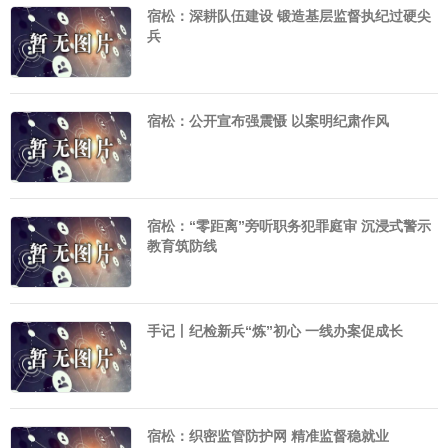
宿松：深耕队伍建设 锻造基层监督执纪过硬尖
兵
宿松：公开宣布强震慑 以案明纪肃作风
宿松：“零距离”旁听职务犯罪庭审 沉浸式警示
教育筑防线
手记丨纪检新兵“炼”初心 一线办案促成长
宿松：织密监管防护网 精准监督稳就业