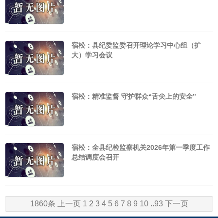
宿松：县纪委监委召开理论学习中心组（扩
大）学习会议
宿松：精准监督 守护群众“舌尖上的安全”
宿松：全县纪检监察机关2026年第一季度工作
总结调度会召开
1860条
上一页
1
2
3
4
5
6
7
8
9
10
..
93
下一页