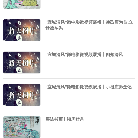
“宜城清风”微电影微视频展播丨律己廉为首 立
世德在先
“宜城清风”微电影微视频展播丨四知清风
“宜城清风”微电影微视频展播丨小祖庄拆迁记
廉洁书画丨镇周赠帛