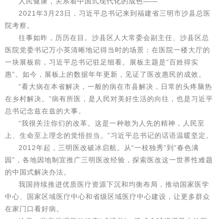
人民健康，关系着中国式现代化的成色——
2021年3月23日，习近平总书记来到福建省三明市沙县总医
院考察。
往事如昨，历历在目。沙县区人大常委会副主任、沙县区总
医院党委书记万小英清晰地记得当时的场景：在医院一楼大厅的
一块展板前，习近平总书记驻足细看。展板主题是“百姓得实
惠”。如今，展板上的数据年年更新，见证了医改惠民的成效。
“看大病在本省解决，一般的病在市县解决，日常的头疼脑热
在乡村解决。”病有所医，是人民对美好生活的向往，也是习近平
总书记念兹在兹的大事。
“我很关注你们的改革。这是一种敢为人先的精神，人民至
上、生命至上理念的觉悟担当。”习近平总书记的话语温暖坚定。
2012年起，三明医改破冰启航。从“一枝独秀”到“春色满
园”，各地因地制宜推广三明医改经验，探索医改这一世界性难题
的中国式解决办法。
我国持续推进优质医疗资源下沉和均衡布局，推动国家医学
中心、国家区域医疗中心和省级区域医疗中心建设，让更多群众
在家门口看好病。