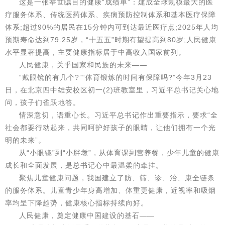
这是一张举世瞩目的健康“成绩单”：建成全球规模最大的医
疗服务体系、传统医药体系、疾病预防控制体系和基本医疗保障
体系;超过90%的居民在15分钟内可到达最近医疗点;2025年人均
预期寿命达到79.25岁，“十五五”时期有望提高到80岁;人民健康
水平显著提高，主要健康指标居于中高收入国家前列。
人民健康，关乎国家和民族的未来——
“戴眼镜的有几个?”“体育锻炼的时间有保障吗?”今年3月23
日，在北京四中雄安校区初一(2)班教室里，习近平总书记关心地
问，孩子们雀跃地答。
情深意切，语重心长。习近平总书记作出重要指示，要求“全
社会都要行动起来，共同呵护好孩子的眼睛，让他们拥有一个光
明的未来”。
从“小眼镜”到“小胖墩”，从体育课到营养餐，少年儿童的健康
成长和全面发展，是总书记心中最温柔的牵挂。
聚焦儿童健康问题，我国建立了防、筛、诊、治、康全链条
的服务体系。儿童青少年身高增加、体重更健康，近视率和吸烟
率均呈下降趋势，健康核心指标持续向好。
人民健康，奠定健康中国建设的基石——