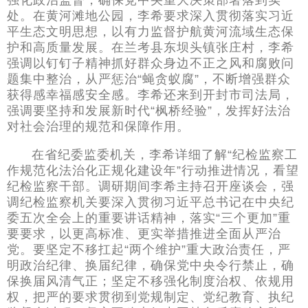
强化政治监督，确保党中央重大决策部署落到实
处。在黄河滩地公园，李希要求深入贯彻落实习近
平生态文明思想，以有力监督护航黄河流域生态保
护和高质量发展。在兰考县东坝头镇张庄村，李希
强调以钉钉子精神抓好群众身边不正之风和腐败问
题集中整治，从严惩治“蝇贪蚁腐”，不断增强群众
获得感幸福感安全感。李希还来到开封市司法局，
强调要坚持和发展新时代“枫桥经验”，发挥好法治
对社会治理的规范和保障作用。
在省纪委监委机关，李希详细了解“纪检监察工
作规范化法治化正规化建设年”行动推进情况，看望
纪检监察干部。调研期间李希主持召开座谈会，强
调纪检监察机关要深入贯彻习近平总书记在中央纪
委五次全会上的重要讲话精神，落实“三个更加”重
要要求，以更高标准、更实举措推进全面从严治
党。要坚定不移扛起“两个维护”重大政治责任，严
明政治纪律、换届纪律，确保党中央令行禁止，确
保换届风清气正；坚定不移强化制度治权、依规用
权，把严的要求贯彻到党规制定、党纪教育、执纪