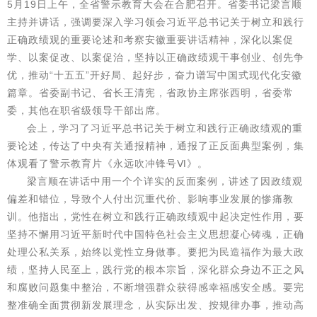
5月19日上午，全省警示教育大会在合肥召开。省委书记梁言顺
主持并讲话，强调要深入学习领会习近平总书记关于树立和践行
正确政绩观的重要论述和考察安徽重要讲话精神，深化以案促
学、以案促改、以案促治，坚持以正确政绩观干事创业、创先争
优，推动“十五五”开好局、起好步，奋力谱写中国式现代化安徽
篇章。省委副书记、省长王清宪，省政协主席张西明，省委常
委，其他在职省级领导干部出席。
会上，学习了习近平总书记关于树立和践行正确政绩观的重
要论述，传达了中央有关通报精神，通报了正反面典型案例，集
体观看了警示教育片《永远吹冲锋号Ⅵ》。
梁言顺在讲话中用一个个详实的反面案例，讲述了因政绩观
偏差和错位，导致个人付出沉重代价、影响事业发展的惨痛教
训。他指出，党性在树立和践行正确政绩观中起决定性作用，要
坚持不懈用习近平新时代中国特色社会主义思想凝心铸魂，正确
处理公私关系，始终以党性立身做事。要把为民造福作为最大政
绩，坚持人民至上，践行党的根本宗旨，深化群众身边不正之风
和腐败问题集中整治，不断增强群众获得感幸福感安全感。要完
整准确全面贯彻新发展理念，从实际出发、按规律办事，推动高