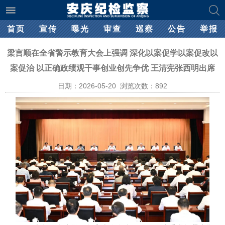
首页
宣传
曝光
审查
巡察
公告
举报
梁言顺在全省警示教育大会上强调 深化以案促学以案促改以
案促治 以正确政绩观干事创业创先争优 王清宪张西明出席
日期：2026-05-20 浏览次数：
892