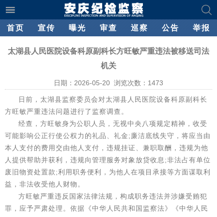
首页
宣传
曝光
审查
巡察
公告
举报
太湖县人民医院设备科原副科长方旺敏严重违法被移送司法
机关
日期：2026-05-20 浏览次数：
1473
日前，太湖县监察委员会对太湖县人民医院设备科原副科长
方旺敏严重违法问题进行了监察调查。
经查，方旺敏身为公职人员，无视中央八项规定精神，收受
可能影响公正行使公权力的礼品、礼金;廉洁底线失守，将应当由
本人支付的费用交由他人支付，违规挂证、兼职取酬，违规为他
人提供帮助并获利，违规向管理服务对象放贷收息;非法占有单位
废旧物资处置款;利用职务便利，为他人在项目承接等方面谋取利
益，非法收受他人财物。
方旺敏严重违反国家法律法规，构成职务违法并涉嫌受贿犯
罪，应予严肃处理。依据《中华人民共和国监察法》《中华人民